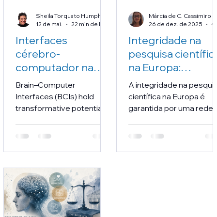
progressivamente para
acesso aberto. A versão
Sheila Torquato Humphreys
Márcia de C. Cassimiro
12 de mai.
22 min de leitura
26 de dez. de 2025
física estará brevemente
Interfaces
Integridade na
disponível na Amazon.
cérebro-
pesquisa científic
computador na
na Europa:
exploração
estruturas de
Brain–Computer
A integridade na pesqui
espacial:
governança e
Interfaces (BCIs) hold
científica na Europa é
integração
procedimentos d
transformative potential
garantida por uma rede
tecnológica,
for space exploration,
boas práticas
complexa de estruturas
offering solutions for
institucionais, códigos d
vantagens para a
astronaut performance,
conduta, agências
missão e
communication, and
nacionais e mecanismo
implicações ético-
safety. This paper
de mediação. Embora ha
legais.
examines BCI integration
convergência em
in space missions,
princípios como
identifying gaps in
honestidade,
empirical validation,
transparência e