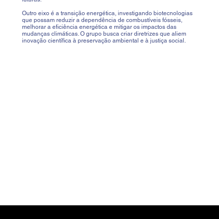
Outro eixo é a transição energética, investigando biotecnologias
que possam reduzir a dependência de combustíveis fósseis,
melhorar a eficiência energética e mitigar os impactos das
mudanças climáticas. O grupo busca criar diretrizes que aliem
inovação científica à preservação ambiental e à justiça social.