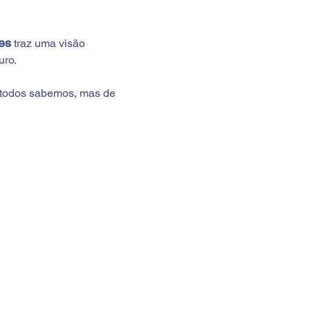
es
 traz uma visão 
uro.
 todos sabemos, mas de 