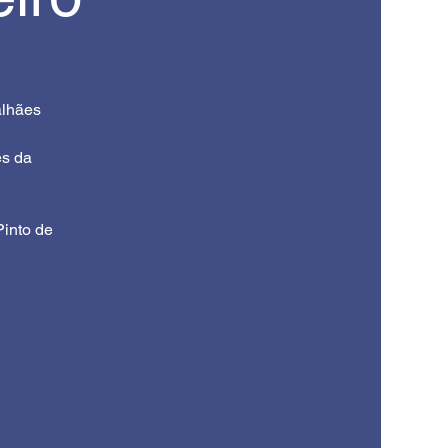
alhães
es da
Pinto de