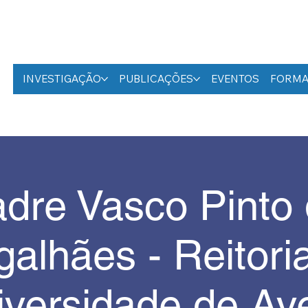
INVESTIGAÇÃO
PUBLICAÇÕES
EVENTOS
FORM
dre Vasco Pinto
alhães - Reitori
iversidade de Ave