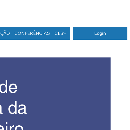
AÇÃO
CONFERÊNCIAS
CEB
Login
 de
a da
iro