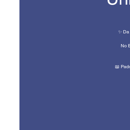
✨ Da 
No E
📖 Padr