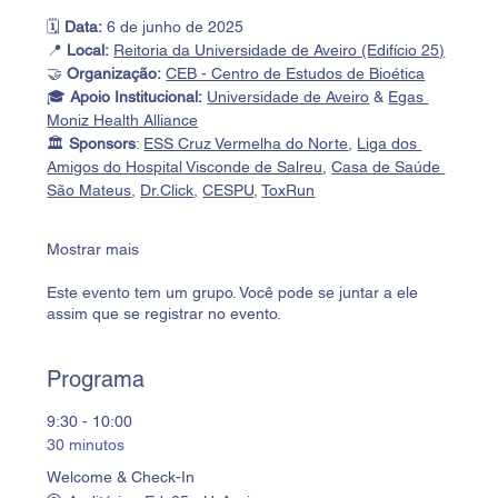
🗓️ 
Data:
 6 de junho de 2025
📍 
Local:
Reitoria da Universidade de Aveiro (Edifício 25)
🤝 
Organização:
CEB - Centro de Estudos de Bioética
🎓 
Apoio Institucional:
Universidade de Aveiro
 & 
Egas 
Moniz Health Alliance
🏛️ 
Sponsors
: 
ESS Cruz Vermelha do Norte
, 
Liga dos 
Amigos do Hospital Visconde de Salreu
, 
Casa de Saúde 
São Mateus
, 
Dr.Click
,
CESPU
, 
ToxRun
Mostrar mais
Este evento tem um grupo. Você pode se juntar a ele
assim que se registrar no evento.
Programa
9:30 - 10:00
30 minutos
Welcome & Check-In