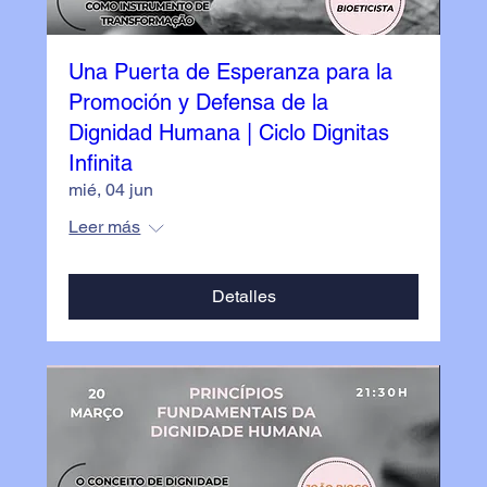
Una Puerta de Esperanza para la
Promoción y Defensa de la
Dignidad Humana | Ciclo Dignitas
Infinita
mié, 04 jun
Leer más
Detalles