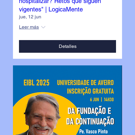
hospitalizar? Retos que siguen
vigentes" | LogicaMente
jue, 12 jun
Leer más
Detalles