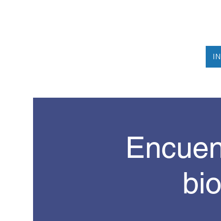
I
Encuen
bio