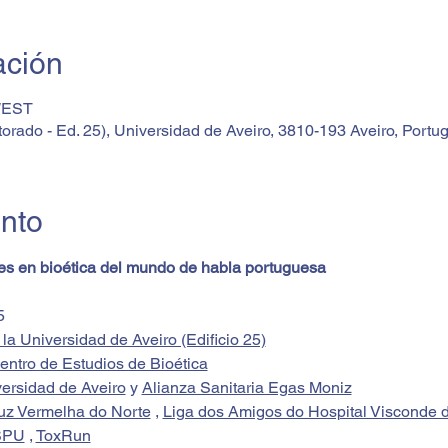
ación
 WEST
orado - Ed. 25), Universidad de Aveiro, 3810-193 Aveiro, Portug
ento
es en bioética del mundo de habla portuguesa
5
la Universidad de Aveiro (Edificio 25)
ntro de Estudios de Bioética
ersidad de Aveiro
 y 
Alianza Sanitaria Egas Moniz
z Vermelha do Norte
 , 
Liga dos Amigos do Hospital Visconde 
SPU
 , 
ToxRun