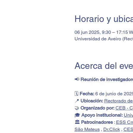
Horario y ubic
06 jun 2025, 9:30 – 17:15
Universidad de Aveiro (Rect
Acerca del ev
📢 
Reunión de investigador
🗓️ 
Fecha:
 6 de junio de 202
📍 
Ubicación:
Rectorado de 
🤝 
Organizado por:
CEB - Ce
🎓 
Apoyo institucional:
Univ
🏛️ 
Patrocinadores
 : 
ESS Cru
São Mateus
 , 
Dr.Click
,
CE