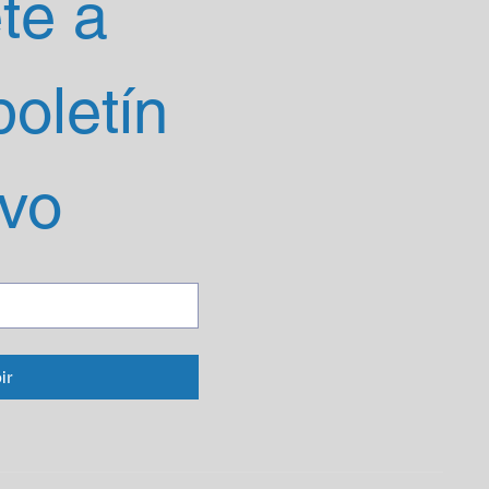
e a 
oletín 
ivo
ir