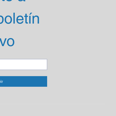
oletín 
ivo
ir