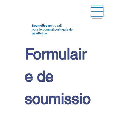
Soumettre un travail
pour le Journal portugais de
bioéthique
Formulair
e de 
soumissio