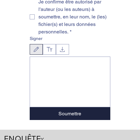
Je confirme être autorisé par 
l'auteur (ou les auteurs) à 
soumettre, en leur nom, le (les) 
fichier(s) et leurs données 
personnelles.
*
Signer
Le mode de dessin a été sélectionné. Le dessin nécessite une souris ou un pavé
Soumettre
ENQUÊTE