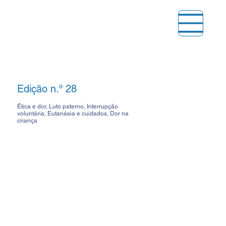
Edição n.º 28
Ética e dor, Luto paterno, Interrupção
voluntária, Eutanásia e cuidados, Dor na
criança