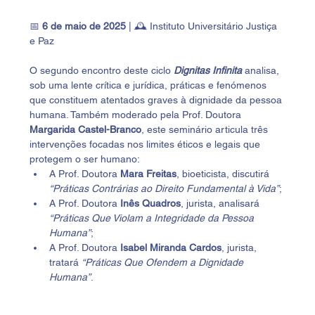
📅 
6 de maio de 2025
 | 🕰️ Instituto Universitário Justiça 
e Paz
O segundo encontro deste ciclo 
Dignitas Infinita
 analisa, 
sob uma lente crítica e jurídica, práticas e fenómenos 
que constituem atentados graves à dignidade da pessoa 
humana. Também moderado pela Prof. Doutora 
Margarida Castel-Branco
, este seminário articula três 
intervenções focadas nos limites éticos e legais que 
protegem o ser humano:
A Prof. Doutora 
Mara Freitas
, bioeticista, discutirá 
“Práticas Contrárias ao Direito Fundamental à Vida”
;
A Prof. Doutora 
Inês Quadros
, jurista, analisará 
“Práticas Que Violam a Integridade da Pessoa 
Humana”
;
A Prof. Doutora 
Isabel Miranda Cardos
, jurista, 
tratará 
“Práticas Que Ofendem a Dignidade 
Humana”
.