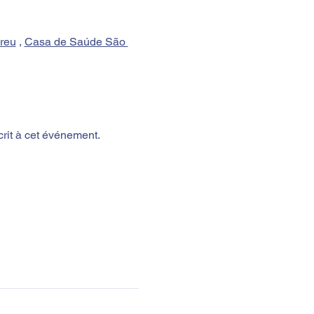
reu
 , 
Casa de Saúde São 
crit à cet événement.