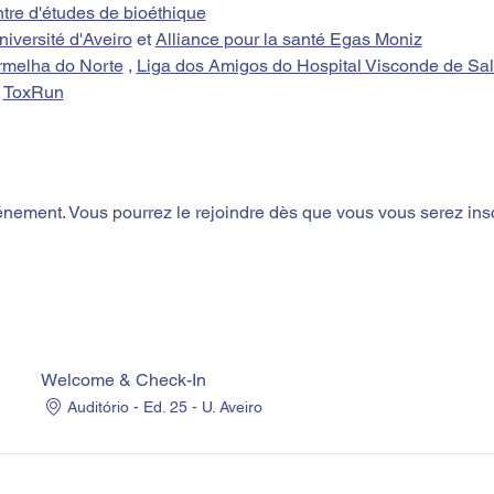
tre d'études de bioéthique
niversité d'Aveiro
 et 
Alliance pour la santé Egas Moniz
melha do Norte
 , 
Liga dos Amigos do Hospital Visconde de Sal
 
ToxRun
vénement. Vous pourrez le rejoindre dès que vous vous serez ins
Welcome & Check-In
Auditório - Ed. 25 - U. Aveiro