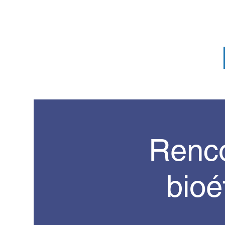
Renco
bioé