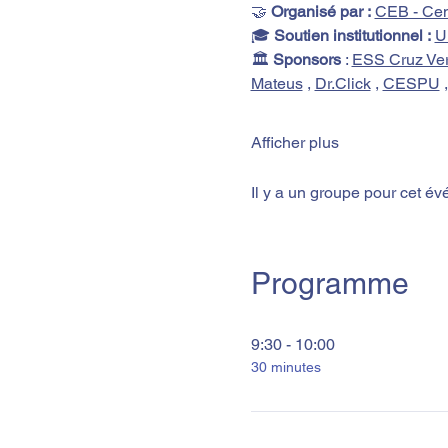
🤝 
Organisé par :
CEB - Cen
🎓 
Soutien institutionnel :
U
🏛️ 
Sponsors
 : 
ESS Cruz Ver
Mateus
 , 
Dr.Click
,
CESPU
 ,
Afficher plus
Il y a un groupe pour cet é
Programme
9:30 - 10:00
30 minutes