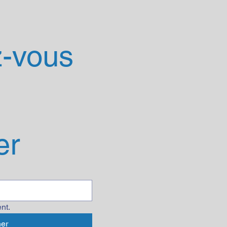
-vous 
er
nt.
er