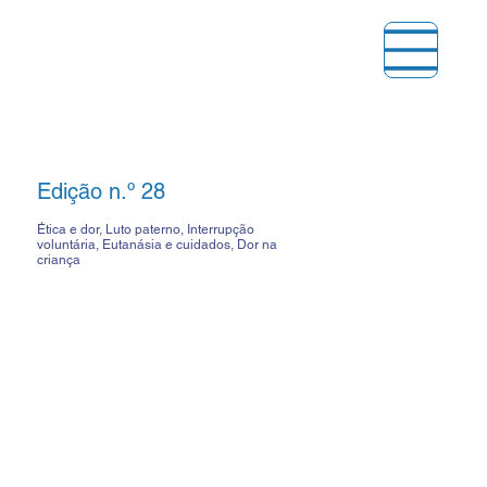
Edição n.º 28
Ética e dor, Luto paterno, Interrupção
voluntária, Eutanásia e cuidados, Dor na
criança