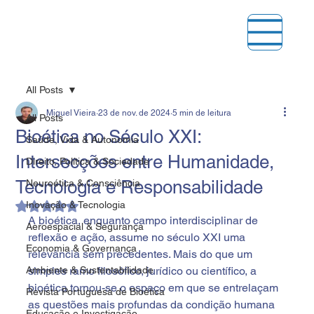
All Posts
Miguel Vieira
23 de nov. de 2024
5 min de leitura
All Posts
Bioética no Século XXI:
Saúde, Vida & Autonomia
Intersecções entre Humanidade,
Direito, Política & Sociedade
Tecnologia e Responsabilidade
Neuroética & Consciência
Inovação & Tecnologia
Avaliado com NaN de 5 estrelas.
A bioética, enquanto campo interdisciplinar de 
Aeroespacial & Segurança
reflexão e ação, assume no século XXI uma 
Economia & Governança
relevância sem precedentes. Mais do que um 
Ambiente & Sustentabilidade
simples ramo filosófico, jurídico ou científico, a 
bioética tornou-se o espaço em que se entrelaçam 
Revista Portuguesa de Bioética
as questões mais profundas da condição humana 
Educação e Investigação