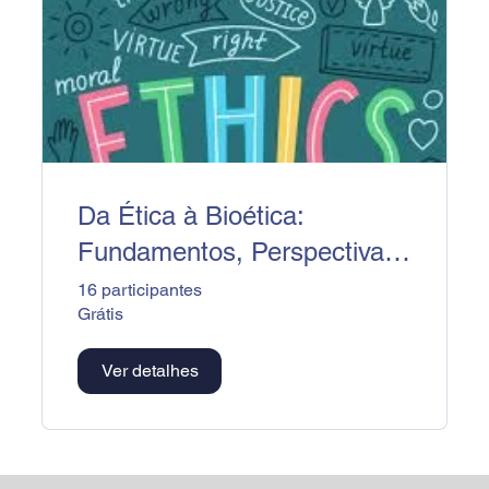
Da Ética à Bioética:
Fundamentos, Perspectivas
e Aplicações
16 participantes
Grátis
Contemporâneas
Ver detalhes